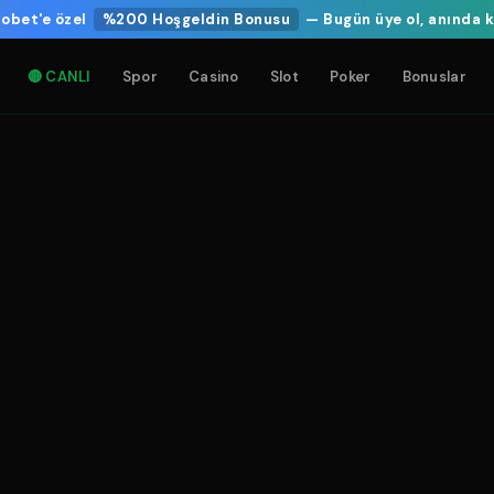
jobet'e özel
%200 Hoşgeldin Bonusu
— Bugün üye ol, anında 
🔴 CANLI
Spor
Casino
Slot
Poker
Bonuslar