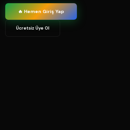
🔥 Hemen Giriş Yap
Ücretsiz Üye Ol