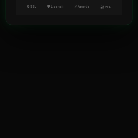
🔒 SSL
🛡️ Lisanslı
⚡ Anında
🔐 2FA