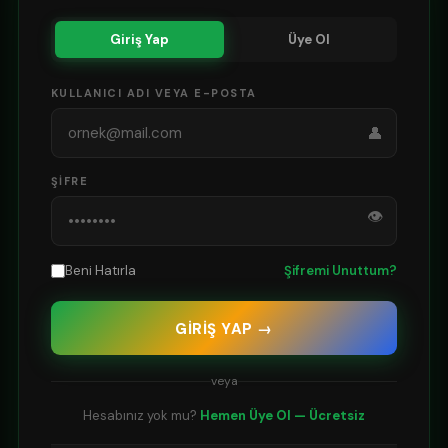
Giriş Yap
Üye Ol
KULLANICI ADI VEYA E-POSTA
👤
ŞIFRE
👁
Beni Hatırla
Şifremi Unuttum?
GİRİŞ YAP →
veya
Hesabınız yok mu?
Hemen Üye Ol — Ücretsiz