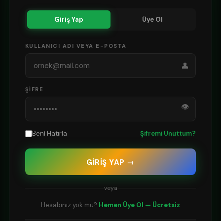
Giriş Yap
Üye Ol
KULLANICI ADI VEYA E-POSTA
👤
ŞIFRE
👁
Beni Hatırla
Şifremi Unuttum?
GİRİŞ YAP →
veya
Hesabınız yok mu?
Hemen Üye Ol — Ücretsiz