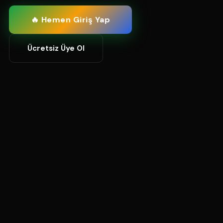
🔥 Hemen Giriş Yap
Ücretsiz Üye Ol