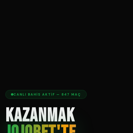
CANLI BAHIS AKTIF — 847 MAÇ
KAZANMAK
JOJOBET'TE