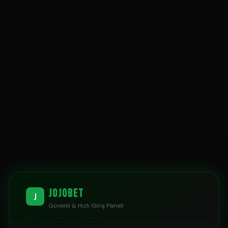
Jojobet
J
Güvenli & Hızlı Giriş Paneli