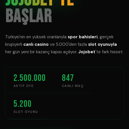
BAŞLAR
Türkiye'nin en yüksek oranlarıyla
spor bahisleri
, gerçek
krupiyerli
canlı casino
ve 5.000'den fazla
slot oyunuyla
her gün yeni bir kazanç kapısı açılıyor.
Jojobet
'te fark hisset.
2.500.000
847
AKTIF ÜYE
CANLI MAÇ
5.200
SLOT OYUNU