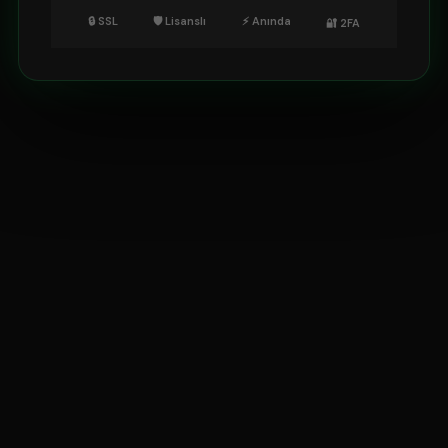
🔒 SSL
🛡️ Lisanslı
⚡ Anında
🔐 2FA