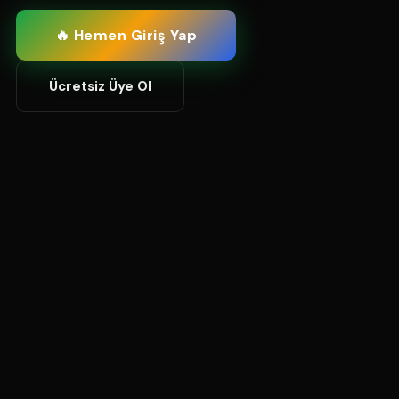
🔥 Hemen Giriş Yap
Ücretsiz Üye Ol