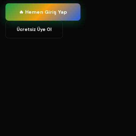
🔥 Hemen Giriş Yap
Ücretsiz Üye Ol