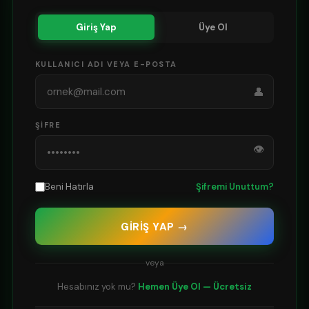
Giriş Yap
Üye Ol
KULLANICI ADI VEYA E-POSTA
👤
ŞIFRE
👁
Beni Hatırla
Şifremi Unuttum?
GİRİŞ YAP →
veya
Hesabınız yok mu?
Hemen Üye Ol — Ücretsiz