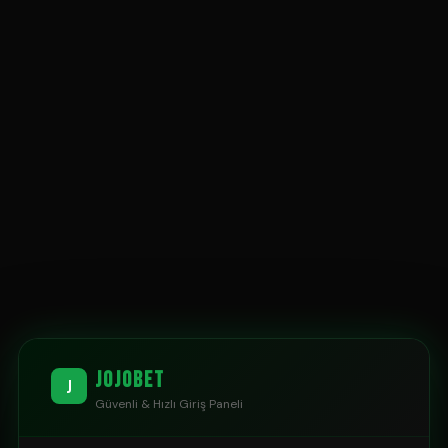
Jojobet
J
Güvenli & Hızlı Giriş Paneli