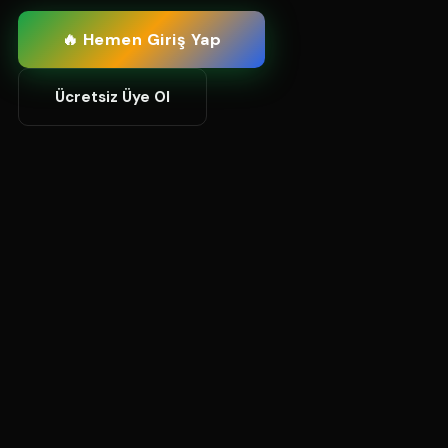
🔥 Hemen Giriş Yap
Ücretsiz Üye Ol