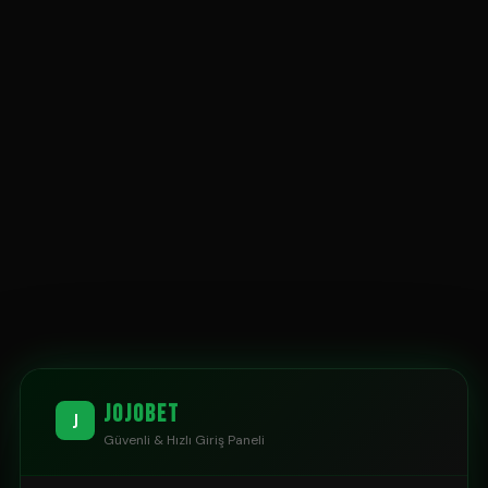
Jojobet
J
Güvenli & Hızlı Giriş Paneli