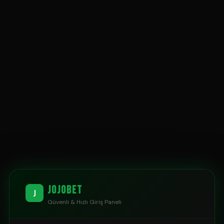
Jojobet
J
Güvenli & Hızlı Giriş Paneli