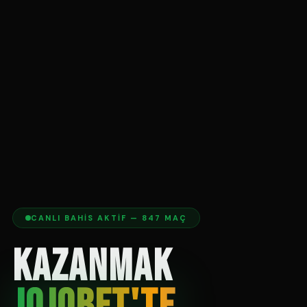
CANLI BAHIS AKTIF — 847 MAÇ
KAZANMAK
JOJOBET'TE