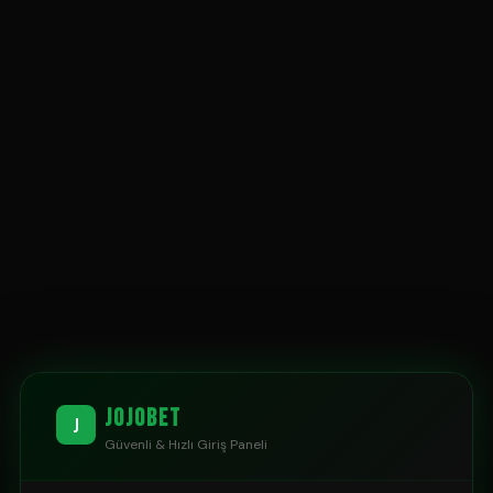
Jojobet
J
Güvenli & Hızlı Giriş Paneli