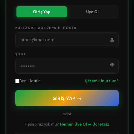
Giriş Yap
Üye Ol
KULLANICI ADI VEYA E-POSTA
👤
ŞIFRE
👁
Beni Hatırla
Şifremi Unuttum?
GİRİŞ YAP →
veya
Hesabınız yok mu?
Hemen Üye Ol — Ücretsiz