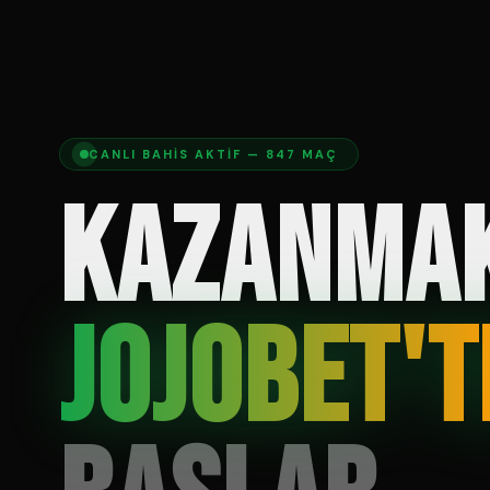
CANLI BAHIS AKTIF — 847 MAÇ
KAZANMA
JOJOBET'T