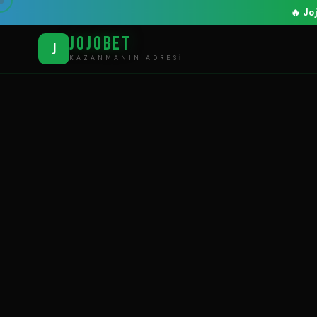
🔥 Jo
Jojobet
J
KAZANMANIN ADRESI