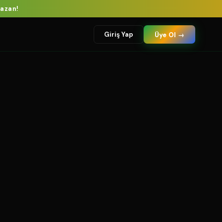
kazan!
Giriş Yap
Üye Ol →