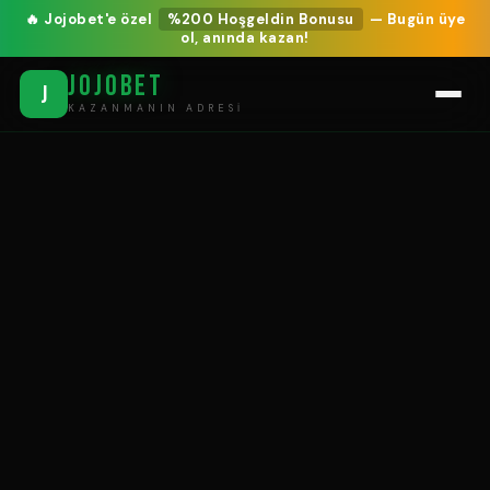
🔥 Jojobet'e özel
%200 Hoşgeldin Bonusu
— Bugün üye
ol, anında kazan!
Jojobet
J
KAZANMANIN ADRESI