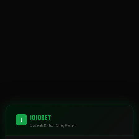
Jojobet
J
Güvenli & Hızlı Giriş Paneli