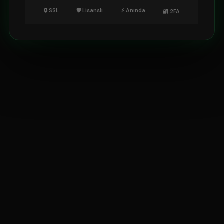
🔒 SSL
🛡️ Lisanslı
⚡ Anında
🔐 2FA