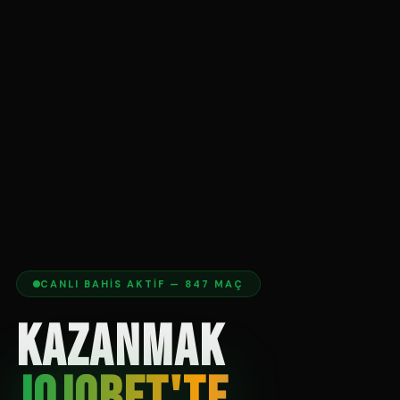
CANLI BAHIS AKTIF — 847 MAÇ
KAZANMAK
JOJOBET'TE