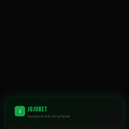
Jojobet
J
Güvenli & Hızlı Giriş Paneli