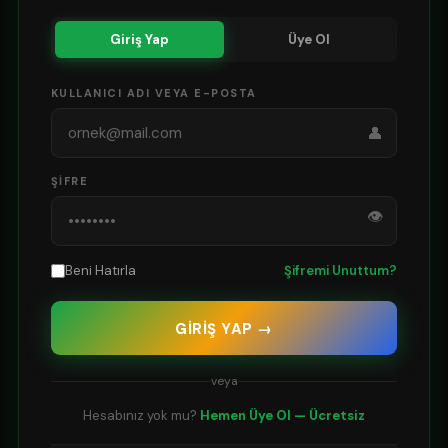
Giriş Yap
Üye Ol
KULLANICI ADI VEYA E-POSTA
👤
ŞIFRE
👁
Beni Hatırla
Şifremi Unuttum?
GİRİŞ YAP →
veya
Hesabınız yok mu?
Hemen Üye Ol — Ücretsiz