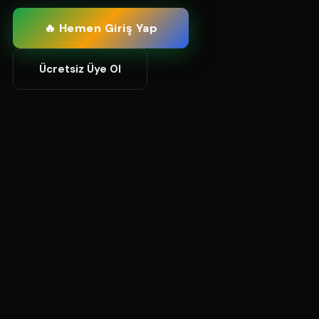
🔥 Hemen Giriş Yap
Ücretsiz Üye Ol