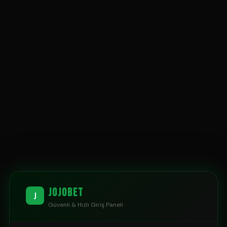
Jojobet
J
Güvenli & Hızlı Giriş Paneli