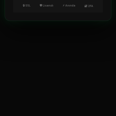
🔒 SSL
🛡️ Lisanslı
⚡ Anında
🔐 2FA