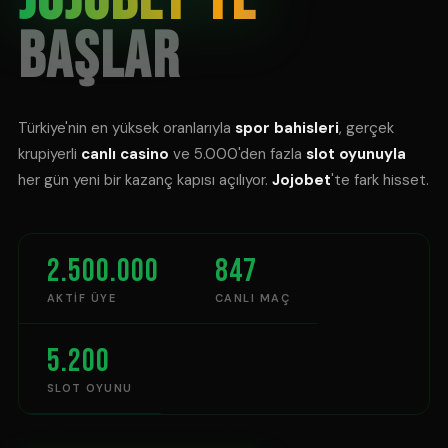
BAŞLAR
Türkiye'nin en yüksek oranlarıyla
spor bahisleri
, gerçek
krupiyerli
canlı casino
ve 5.000'den fazla
slot oyunuyla
her gün yeni bir kazanç kapısı açılıyor.
Jojobet
'te fark hisset.
2.500.000
847
AKTIF ÜYE
CANLI MAÇ
5.200
SLOT OYUNU