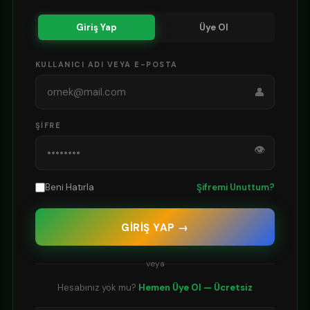
Giriş Yap
Üye Ol
KULLANICI ADI VEYA E-POSTA
👤
ŞIFRE
👁
Beni Hatırla
Şifremi Unuttum?
GİRİŞ YAP →
veya
Hesabınız yok mu?
Hemen Üye Ol — Ücretsiz