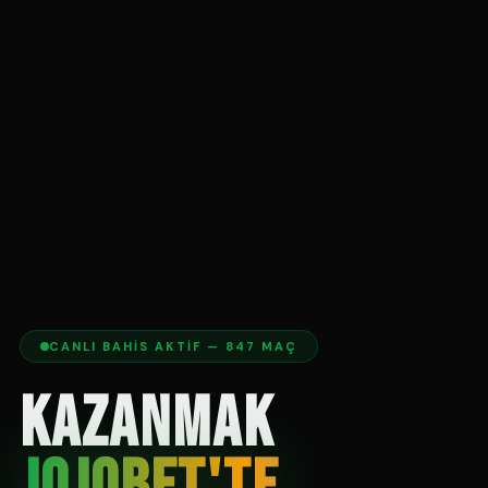
CANLI BAHIS AKTIF — 847 MAÇ
KAZANMAK
JOJOBET'TE