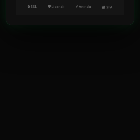
🔒 SSL
🛡️ Lisanslı
⚡ Anında
🔐 2FA