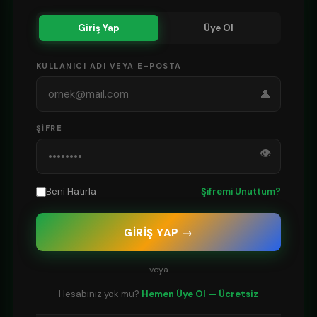
Giriş Yap
Üye Ol
KULLANICI ADI VEYA E-POSTA
👤
ŞIFRE
👁
Beni Hatırla
Şifremi Unuttum?
GİRİŞ YAP →
veya
Hesabınız yok mu?
Hemen Üye Ol — Ücretsiz