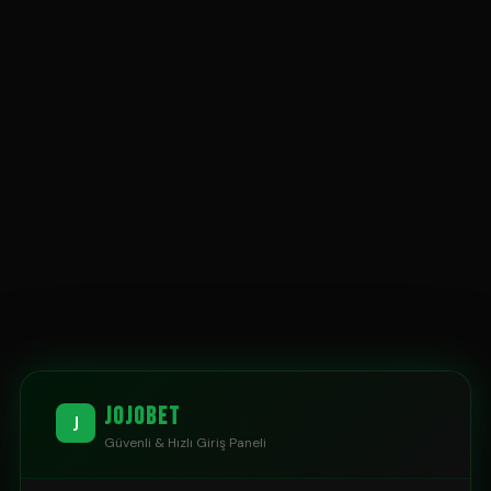
Jojobet
J
Güvenli & Hızlı Giriş Paneli