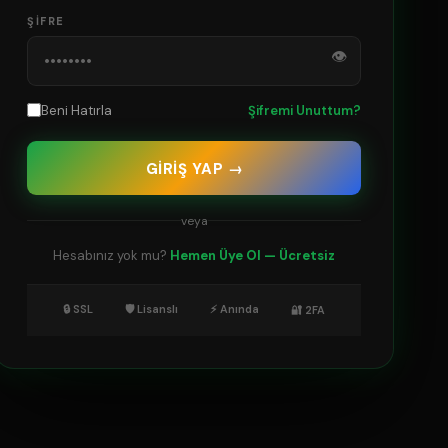
ŞIFRE
👁
Beni Hatırla
Şifremi Unuttum?
GİRİŞ YAP →
veya
Hesabınız yok mu?
Hemen Üye Ol — Ücretsiz
🔒 SSL
🛡️ Lisanslı
⚡ Anında
🔐 2FA