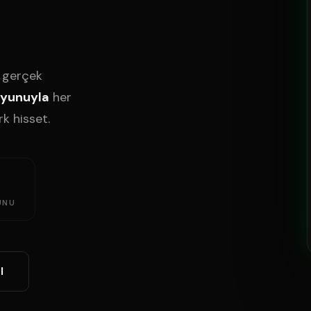
, gerçek
oyunuyla
her
rk hisset.
UNU
l