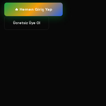
🔥 Hemen Giriş Yap
Ücretsiz Üye Ol