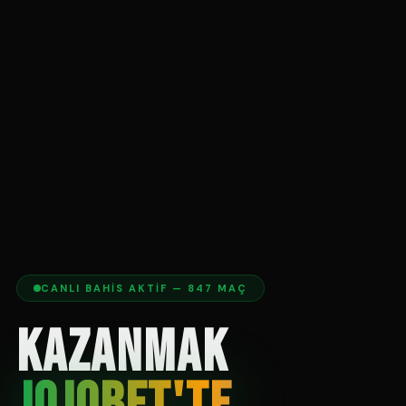
CANLI BAHIS AKTIF — 847 MAÇ
KAZANMAK
JOJOBET'TE