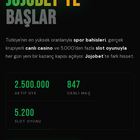
BAŞLAR
Türkiye'nin en yüksek oranlarıyla
spor bahisleri
, gerçek
krupiyerli
canlı casino
ve 5.000'den fazla
slot oyunuyla
her gün yeni bir kazanç kapısı açılıyor.
Jojobet
'te fark hisset.
2.500.000
847
AKTIF ÜYE
CANLI MAÇ
5.200
SLOT OYUNU