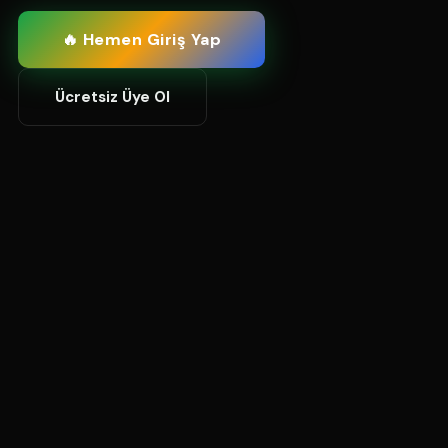
🔥 Hemen Giriş Yap
Ücretsiz Üye Ol