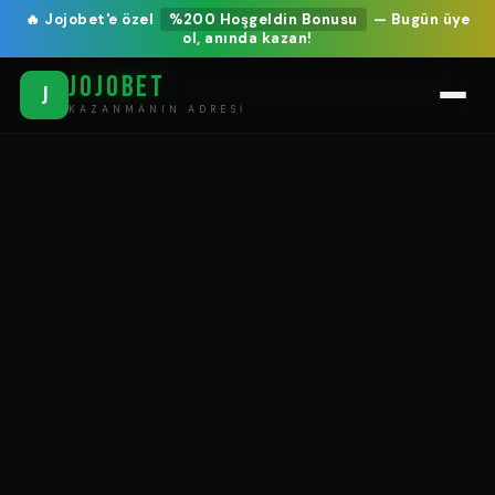
🔥 Jojobet'e özel
%200 Hoşgeldin Bonusu
— Bugün üye
ol, anında kazan!
Jojobet
J
KAZANMANIN ADRESI