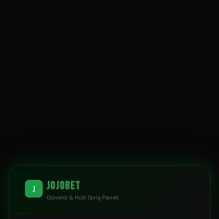
Jojobet
J
Güvenli & Hızlı Giriş Paneli