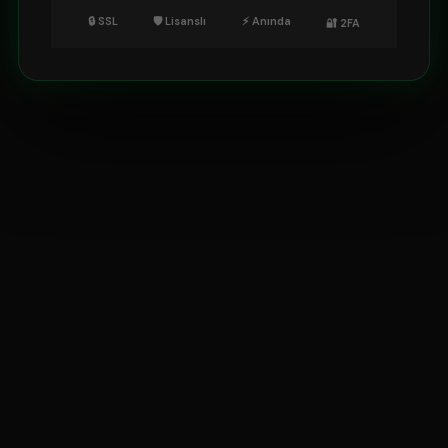
🔒 SSL
🛡️ Lisanslı
⚡ Anında
🔐 2FA