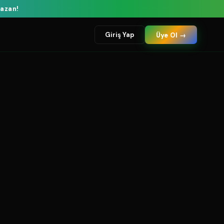
kazan!
Giriş Yap
Üye Ol →