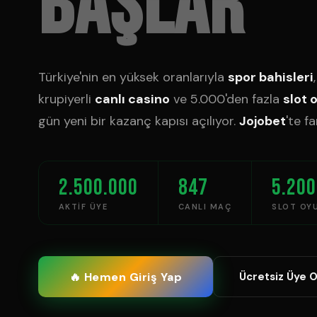
BAŞLAR
Türkiye'nin en yüksek oranlarıyla
spor bahisleri
krupiyerli
canlı casino
ve 5.000'den fazla
slot 
gün yeni bir kazanç kapısı açılıyor.
Jojobet
'te fa
2.500.000
847
5.200
AKTIF ÜYE
CANLI MAÇ
SLOT OY
🔥 Hemen Giriş Yap
Ücretsiz Üye O