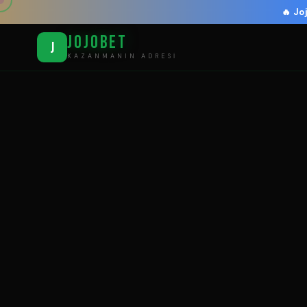
🔥 Jo
Jojobet
J
KAZANMANIN ADRESI