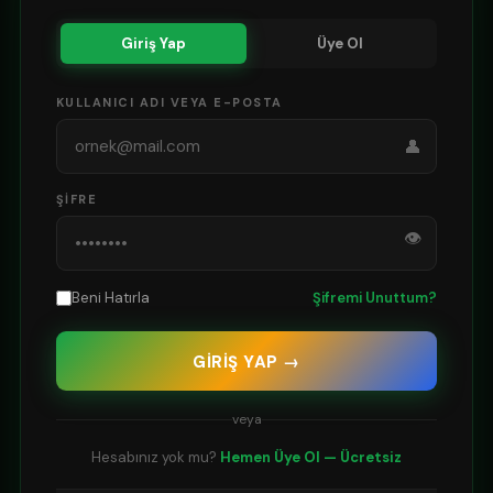
Giriş Yap
Üye Ol
KULLANICI ADI VEYA E-POSTA
👤
ŞIFRE
👁
Beni Hatırla
Şifremi Unuttum?
GİRİŞ YAP →
veya
Hesabınız yok mu?
Hemen Üye Ol — Ücretsiz