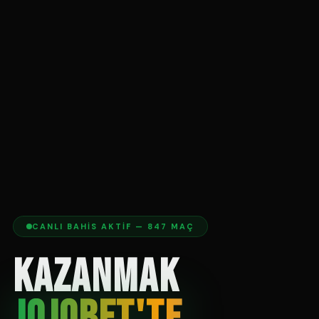
CANLI BAHIS AKTIF — 847 MAÇ
KAZANMAK
JOJOBET'TE