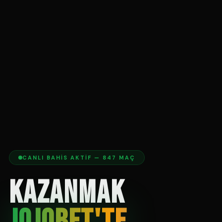
CANLI BAHIS AKTIF — 847 MAÇ
KAZANMAK
JOJOBET'TE