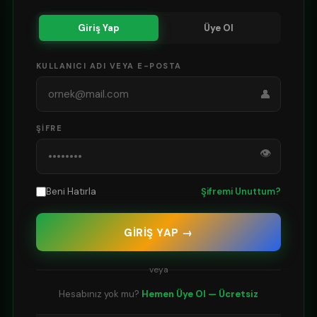
Giriş Yap
Üye Ol
KULLANICI ADI VEYA E-POSTA
👤
ŞIFRE
👁
Beni Hatırla
Şifremi Unuttum?
GİRİŞ YAP →
veya
Hesabınız yok mu?
Hemen Üye Ol — Ücretsiz