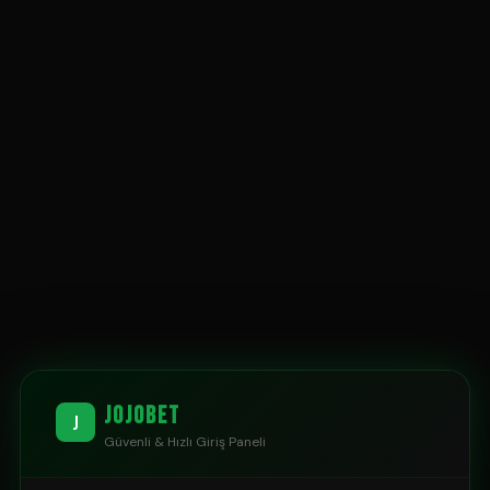
Jojobet
J
Güvenli & Hızlı Giriş Paneli