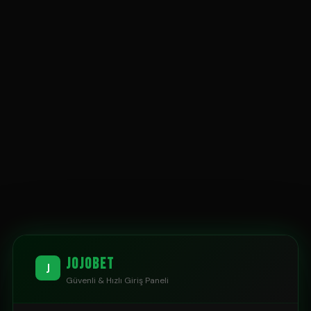
Jojobet
J
Güvenli & Hızlı Giriş Paneli