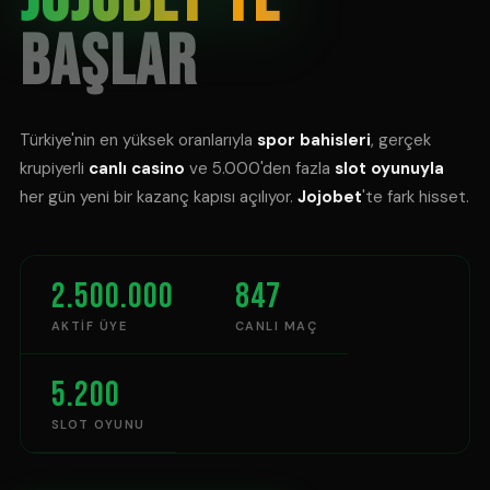
BAŞLAR
Türkiye'nin en yüksek oranlarıyla
spor bahisleri
, gerçek
krupiyerli
canlı casino
ve 5.000'den fazla
slot oyunuyla
her gün yeni bir kazanç kapısı açılıyor.
Jojobet
'te fark hisset.
2.500.000
847
AKTIF ÜYE
CANLI MAÇ
5.200
SLOT OYUNU