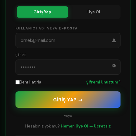
Giriş Yap
Üye Ol
KULLANICI ADI VEYA E-POSTA
👤
ŞIFRE
👁
Beni Hatırla
Şifremi Unuttum?
GİRİŞ YAP →
veya
Hesabınız yok mu?
Hemen Üye Ol — Ücretsiz