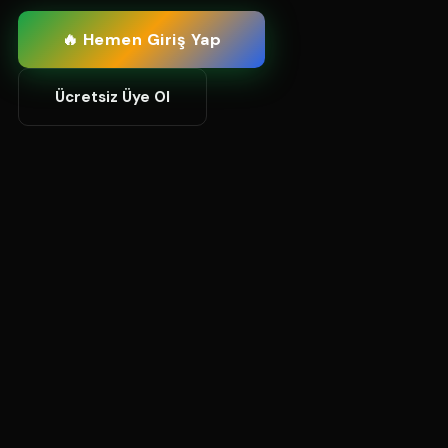
🔥 Hemen Giriş Yap
Ücretsiz Üye Ol