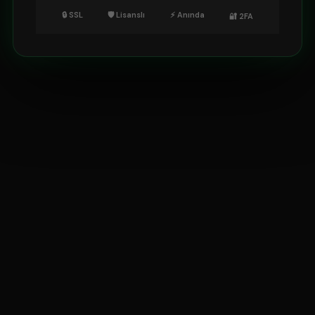
🔒 SSL
🛡️ Lisanslı
⚡ Anında
🔐 2FA