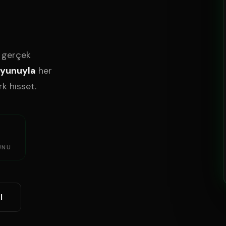
, gerçek
oyunuyla
her
rk hisset.
UNU
l