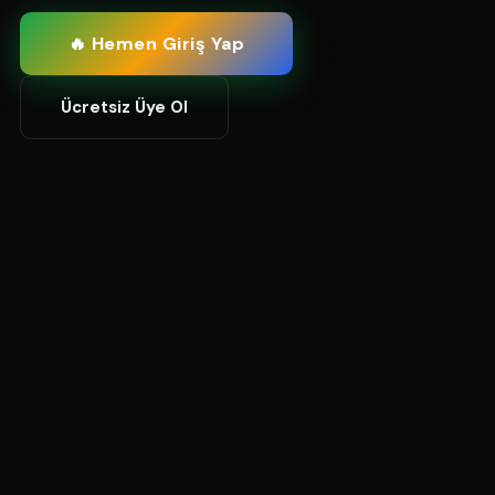
🔥 Hemen Giriş Yap
Ücretsiz Üye Ol