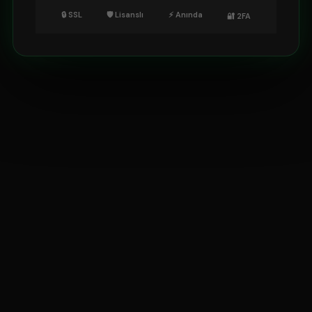
🔒 SSL
🛡️ Lisanslı
⚡ Anında
🔐 2FA