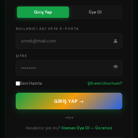
Giriş Yap
Üye Ol
KULLANICI ADI VEYA E-POSTA
👤
ŞIFRE
👁
Beni Hatırla
Şifremi Unuttum?
GİRİŞ YAP →
veya
Hesabınız yok mu?
Hemen Üye Ol — Ücretsiz