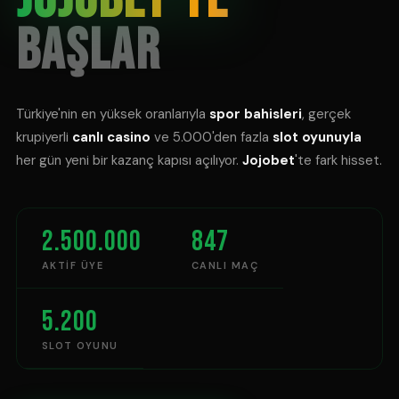
BAŞLAR
Türkiye'nin en yüksek oranlarıyla
spor bahisleri
, gerçek
krupiyerli
canlı casino
ve 5.000'den fazla
slot oyunuyla
her gün yeni bir kazanç kapısı açılıyor.
Jojobet
'te fark hisset.
2.500.000
847
AKTIF ÜYE
CANLI MAÇ
5.200
SLOT OYUNU