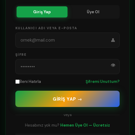
Giriş Yap
Üye Ol
KULLANICI ADI VEYA E-POSTA
👤
ŞIFRE
👁
Beni Hatırla
Şifremi Unuttum?
GİRİŞ YAP →
veya
Hesabınız yok mu?
Hemen Üye Ol — Ücretsiz