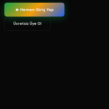
🔥 Hemen Giriş Yap
Ücretsiz Üye Ol