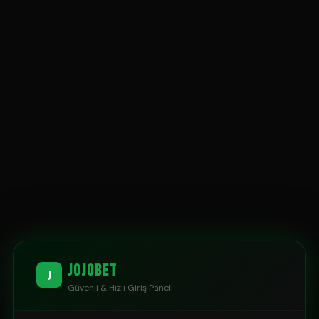
Jojobet
J
Güvenli & Hızlı Giriş Paneli