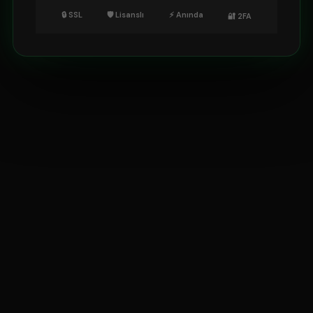
🔒 SSL
🛡️ Lisanslı
⚡ Anında
🔐 2FA