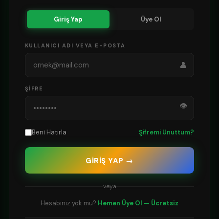
Giriş Yap
Üye Ol
KULLANICI ADI VEYA E-POSTA
👤
ŞIFRE
👁
Beni Hatırla
Şifremi Unuttum?
GİRİŞ YAP →
veya
Hesabınız yok mu?
Hemen Üye Ol — Ücretsiz