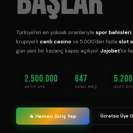
BAŞLAR
Türkiye'nin en yüksek oranlarıyla
spor bahisleri
krupiyerli
canlı casino
ve 5.000'den fazla
slot 
gün yeni bir kazanç kapısı açılıyor.
Jojobet
'te fa
2.500.000
847
5.200
AKTIF ÜYE
CANLI MAÇ
SLOT OY
🔥 Hemen Giriş Yap
Ücretsiz Üye O