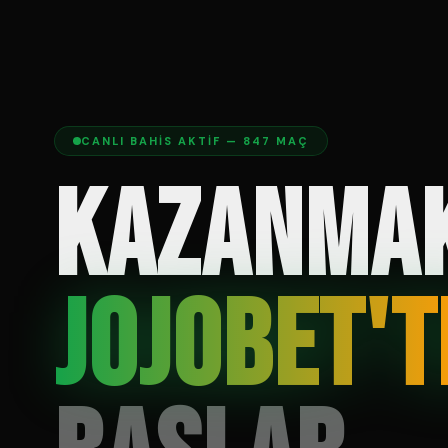
CANLI BAHIS AKTIF — 847 MAÇ
KAZANMA
JOJOBET'T