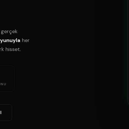
, gerçek
oyunuyla
her
rk hisset.
UNU
l