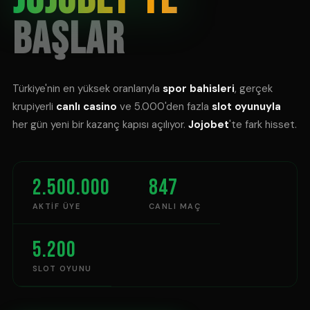
BAŞLAR
Türkiye'nin en yüksek oranlarıyla
spor bahisleri
, gerçek
krupiyerli
canlı casino
ve 5.000'den fazla
slot oyunuyla
her gün yeni bir kazanç kapısı açılıyor.
Jojobet
'te fark hisset.
2.500.000
847
AKTIF ÜYE
CANLI MAÇ
5.200
SLOT OYUNU