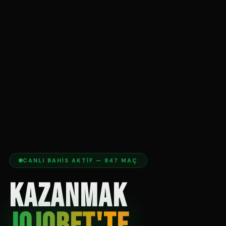
CANLI BAHIS AKTIF — 847 MAÇ
KAZANMAK
JOJOBET'TE