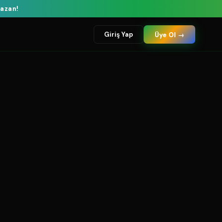
kazan!
Giriş Yap
Üye Ol →