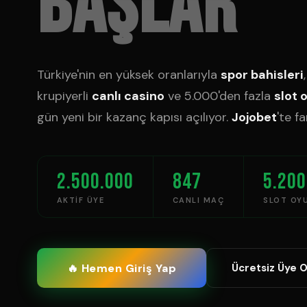
BAŞLAR
Türkiye'nin en yüksek oranlarıyla
spor bahisleri
krupiyerli
canlı casino
ve 5.000'den fazla
slot 
gün yeni bir kazanç kapısı açılıyor.
Jojobet
'te fa
2.500.000
847
5.200
AKTIF ÜYE
CANLI MAÇ
SLOT OY
🔥 Hemen Giriş Yap
Ücretsiz Üye O