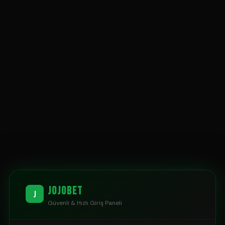
Jojobet
J
Güvenli & Hızlı Giriş Paneli