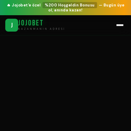
🔥 Jojobet'e özel
%200 Hoşgeldin Bonusu
— Bugün üye
ol, anında kazan!
Jojobet
J
KAZANMANIN ADRESI