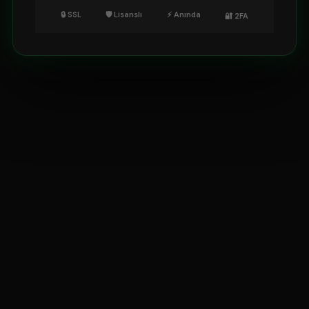
🔒 SSL
🛡️ Lisanslı
⚡ Anında
🔐 2FA