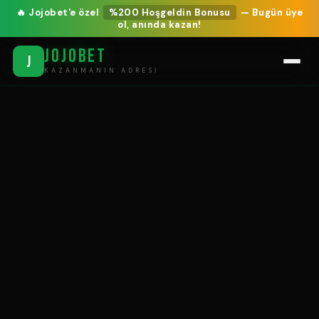
🔥 Jojobet'e özel
%200 Hoşgeldin Bonusu
— Bugün üye
ol, anında kazan!
Jojobet
J
KAZANMANIN ADRESI