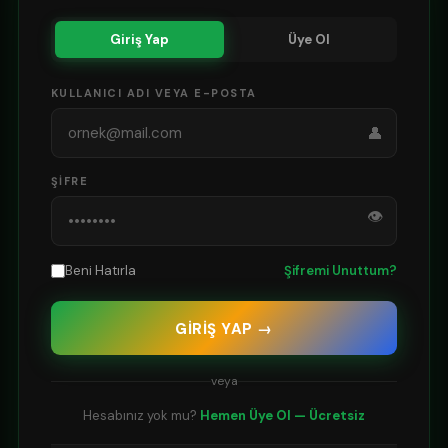
Giriş Yap
Üye Ol
KULLANICI ADI VEYA E-POSTA
👤
ŞIFRE
👁
Beni Hatırla
Şifremi Unuttum?
GİRİŞ YAP →
veya
Hesabınız yok mu?
Hemen Üye Ol — Ücretsiz