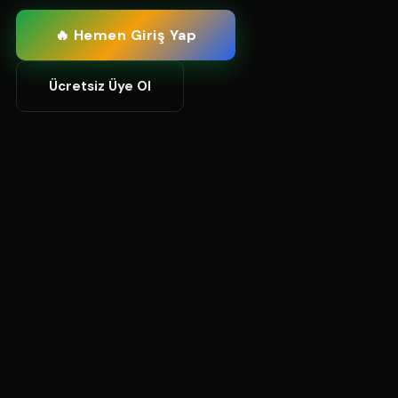
🔥 Hemen Giriş Yap
Ücretsiz Üye Ol