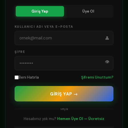
Giriş Yap
Üye Ol
KULLANICI ADI VEYA E-POSTA
👤
ŞIFRE
👁
Beni Hatırla
Şifremi Unuttum?
GİRİŞ YAP →
veya
Hesabınız yok mu?
Hemen Üye Ol — Ücretsiz