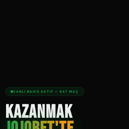
CANLI BAHIS AKTIF — 847 MAÇ
KAZANMAK
JOJOBET'TE