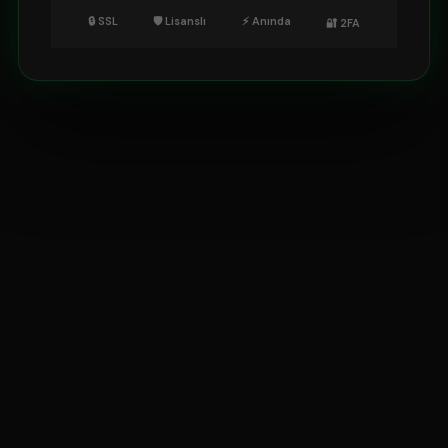
🔒 SSL
🛡️ Lisanslı
⚡ Anında
🔐 2FA