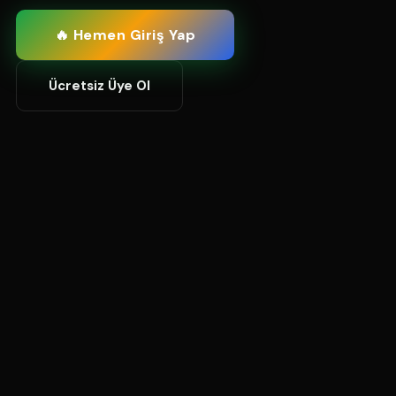
🔥 Hemen Giriş Yap
Ücretsiz Üye Ol