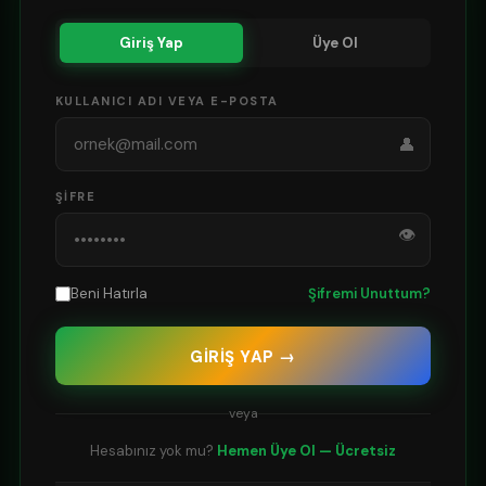
Giriş Yap
Üye Ol
KULLANICI ADI VEYA E-POSTA
👤
ŞIFRE
👁
Beni Hatırla
Şifremi Unuttum?
GİRİŞ YAP →
veya
Hesabınız yok mu?
Hemen Üye Ol — Ücretsiz