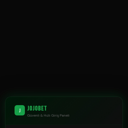
Jojobet
J
Güvenli & Hızlı Giriş Paneli