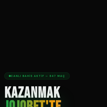
CANLI BAHIS AKTIF — 847 MAÇ
KAZANMAK
JOJOBET'TE