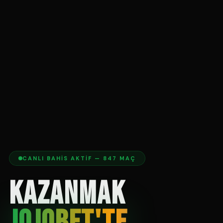
CANLI BAHIS AKTIF — 847 MAÇ
KAZANMAK
JOJOBET'TE