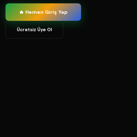
🔥 Hemen Giriş Yap
Ücretsiz Üye Ol