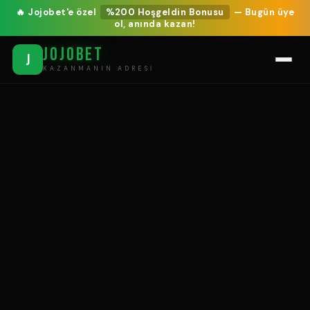
🔥 Jojobet'e özel
%200 Hoşgeldin Bonusu
— Bugün üye
ol, anında kazan!
Jojobet
J
KAZANMANIN ADRESI