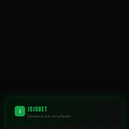
Jojobet
J
Güvenli & Hızlı Giriş Paneli