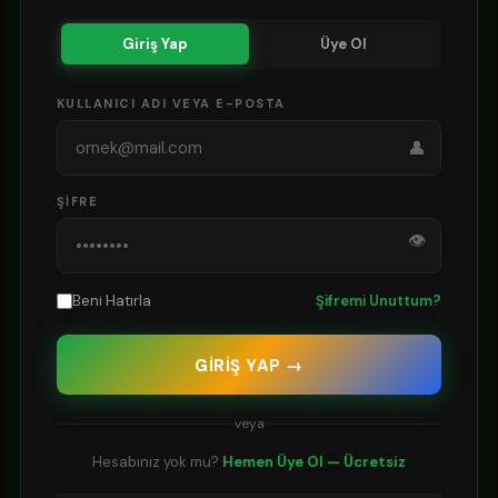
Giriş Yap
Üye Ol
KULLANICI ADI VEYA E-POSTA
👤
ŞIFRE
👁
Beni Hatırla
Şifremi Unuttum?
GİRİŞ YAP →
veya
Hesabınız yok mu?
Hemen Üye Ol — Ücretsiz