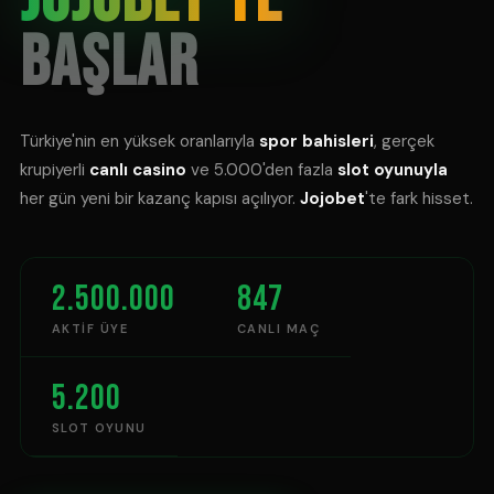
BAŞLAR
Türkiye'nin en yüksek oranlarıyla
spor bahisleri
, gerçek
krupiyerli
canlı casino
ve 5.000'den fazla
slot oyunuyla
her gün yeni bir kazanç kapısı açılıyor.
Jojobet
'te fark hisset.
2.500.000
847
AKTIF ÜYE
CANLI MAÇ
5.200
SLOT OYUNU