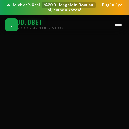
🔥 Jojobet'e özel
%200 Hoşgeldin Bonusu
— Bugün üye
ol, anında kazan!
Jojobet
J
KAZANMANIN ADRESI