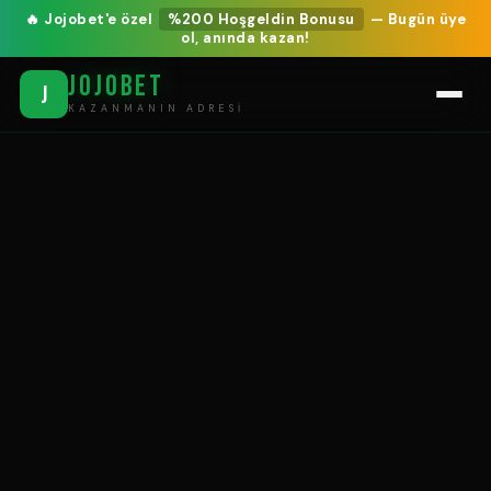
🔥 Jojobet'e özel
%200 Hoşgeldin Bonusu
— Bugün üye
ol, anında kazan!
Jojobet
J
KAZANMANIN ADRESI