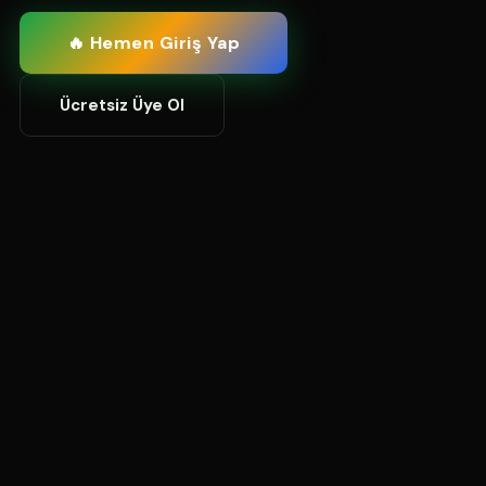
🔥 Hemen Giriş Yap
Ücretsiz Üye Ol