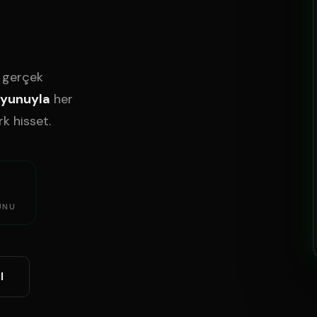
, gerçek
oyunuyla
her
rk hisset.
UNU
l