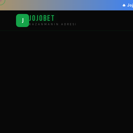
🔥 Jo
Jojobet
J
KAZANMANIN ADRESI