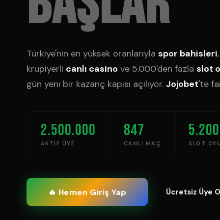
BAŞLAR
Türkiye'nin en yüksek oranlarıyla
spor bahisleri
krupiyerli
canlı casino
ve 5.000'den fazla
slot 
gün yeni bir kazanç kapısı açılıyor.
Jojobet
'te fa
2.500.000
847
5.200
AKTIF ÜYE
CANLI MAÇ
SLOT OY
🔥 Hemen Giriş Yap
Ücretsiz Üye O