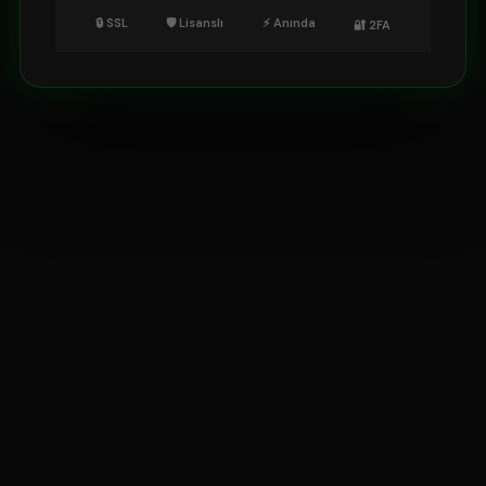
🔒 SSL
🛡️ Lisanslı
⚡ Anında
🔐 2FA