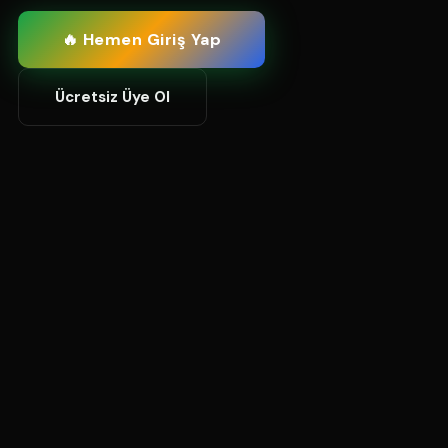
🔥 Hemen Giriş Yap
Ücretsiz Üye Ol