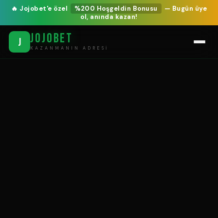
🔥 Jojobet'e özel
%200 Hoşgeldin Bonusu
— Bugün üye
ol, anında kazan!
Jojobet
J
KAZANMANIN ADRESI