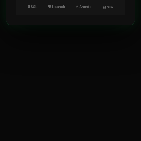
🔒 SSL
🛡️ Lisanslı
⚡ Anında
🔐 2FA