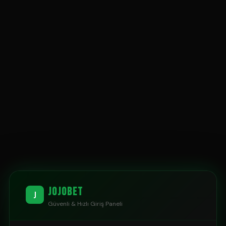
Jojobet
J
Güvenli & Hızlı Giriş Paneli