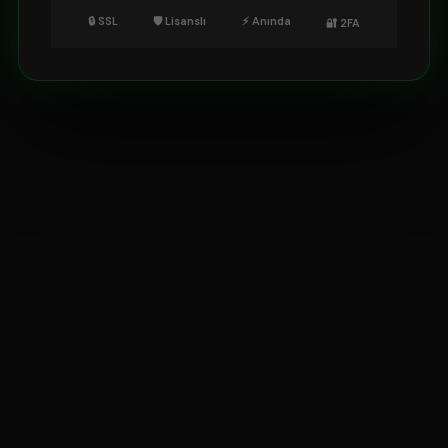
🔒 SSL
🛡️ Lisanslı
⚡ Anında
🔐 2FA