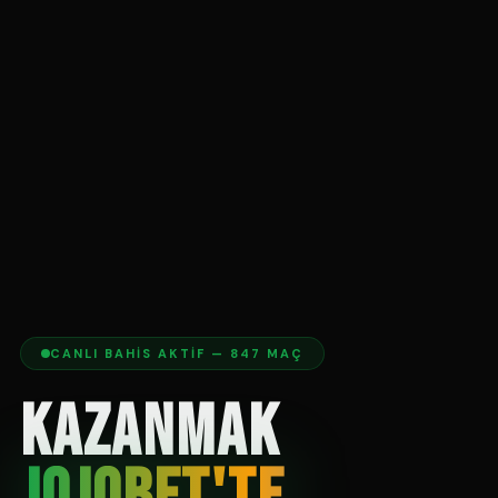
CANLI BAHIS AKTIF — 847 MAÇ
KAZANMAK
JOJOBET'TE