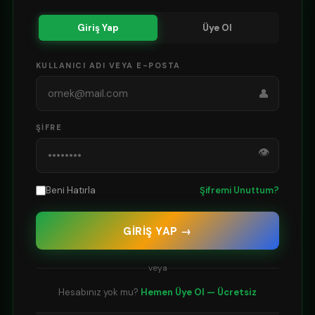
Giriş Yap
Üye Ol
KULLANICI ADI VEYA E-POSTA
👤
ŞIFRE
👁
Beni Hatırla
Şifremi Unuttum?
GİRİŞ YAP →
veya
Hesabınız yok mu?
Hemen Üye Ol — Ücretsiz