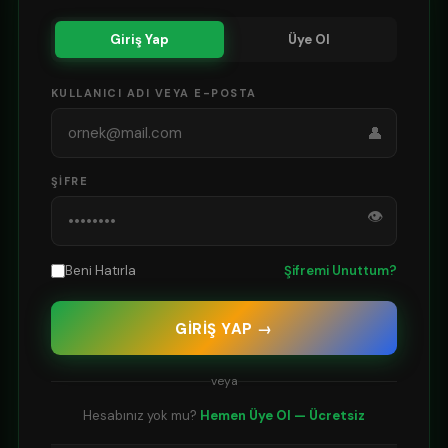
Giriş Yap
Üye Ol
KULLANICI ADI VEYA E-POSTA
👤
ŞIFRE
👁
Beni Hatırla
Şifremi Unuttum?
GİRİŞ YAP →
veya
Hesabınız yok mu?
Hemen Üye Ol — Ücretsiz