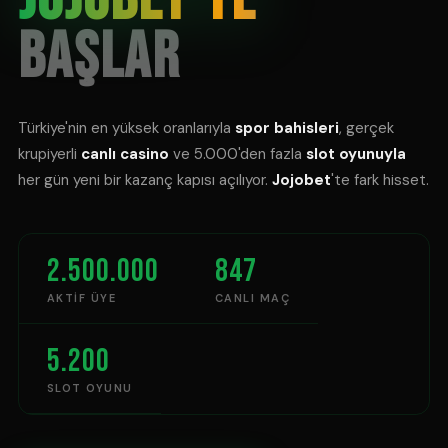
BAŞLAR
Türkiye'nin en yüksek oranlarıyla
spor bahisleri
, gerçek
krupiyerli
canlı casino
ve 5.000'den fazla
slot oyunuyla
her gün yeni bir kazanç kapısı açılıyor.
Jojobet
'te fark hisset.
2.500.000
847
AKTIF ÜYE
CANLI MAÇ
5.200
SLOT OYUNU