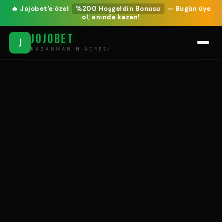
🔥 Jojobet'e özel
%200 Hoşgeldin Bonusu
— Bugün üye
ol, anında kazan!
Jojobet
J
KAZANMANIN ADRESI