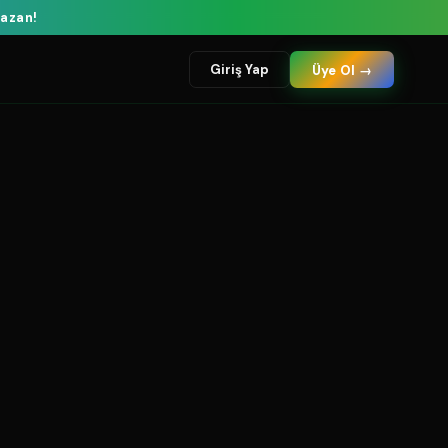
kazan!
Giriş Yap
Üye Ol →