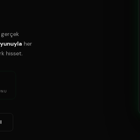
, gerçek
oyunuyla
her
rk hisset.
UNU
l