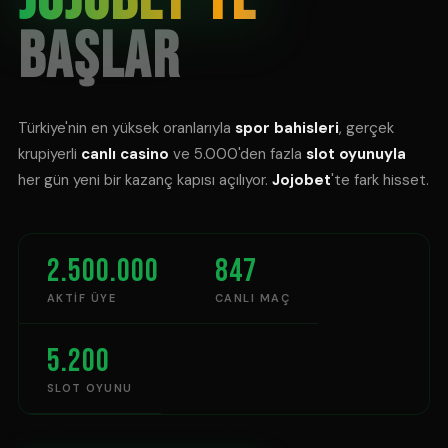
BAŞLAR
Türkiye'nin en yüksek oranlarıyla
spor bahisleri
, gerçek
krupiyerli
canlı casino
ve 5.000'den fazla
slot oyunuyla
her gün yeni bir kazanç kapısı açılıyor.
Jojobet
'te fark hisset.
2.500.000
847
AKTIF ÜYE
CANLI MAÇ
5.200
SLOT OYUNU