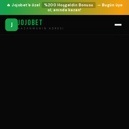
🔥 Jojobet'e özel
%200 Hoşgeldin Bonusu
— Bugün üye
ol, anında kazan!
Jojobet
J
KAZANMANIN ADRESI