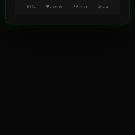
🔒 SSL
🛡️ Lisanslı
⚡ Anında
🔐 2FA