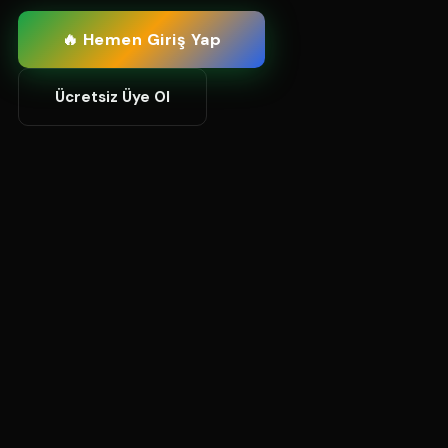
🔥 Hemen Giriş Yap
Ücretsiz Üye Ol