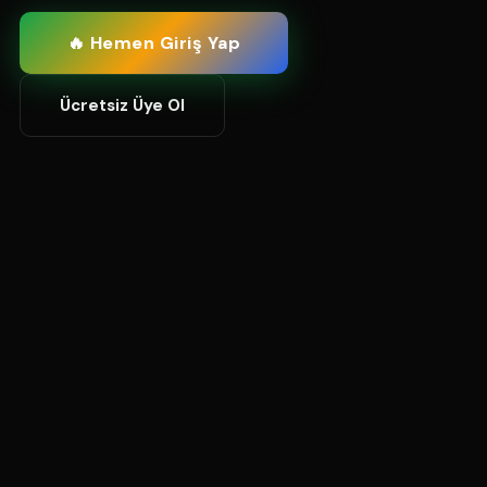
🔥 Hemen Giriş Yap
Ücretsiz Üye Ol