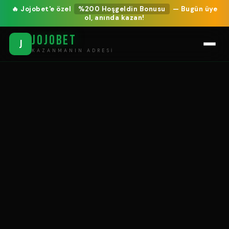
🔥 Jojobet'e özel
%200 Hoşgeldin Bonusu
— Bugün üye
ol, anında kazan!
Jojobet
J
KAZANMANIN ADRESI