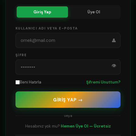
Giriş Yap
Üye Ol
KULLANICI ADI VEYA E-POSTA
👤
ŞIFRE
👁
Beni Hatırla
Şifremi Unuttum?
GİRİŞ YAP →
veya
Hesabınız yok mu?
Hemen Üye Ol — Ücretsiz