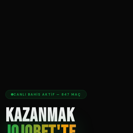
CANLI BAHIS AKTIF — 847 MAÇ
KAZANMAK
JOJOBET'TE