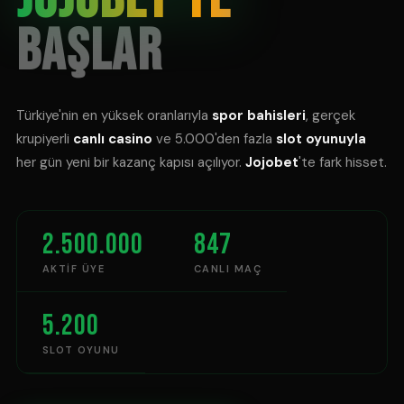
BAŞLAR
Türkiye'nin en yüksek oranlarıyla
spor bahisleri
, gerçek
krupiyerli
canlı casino
ve 5.000'den fazla
slot oyunuyla
her gün yeni bir kazanç kapısı açılıyor.
Jojobet
'te fark hisset.
2.500.000
847
AKTIF ÜYE
CANLI MAÇ
5.200
SLOT OYUNU