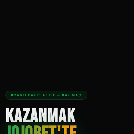
CANLI BAHIS AKTIF — 847 MAÇ
KAZANMAK
JOJOBET'TE