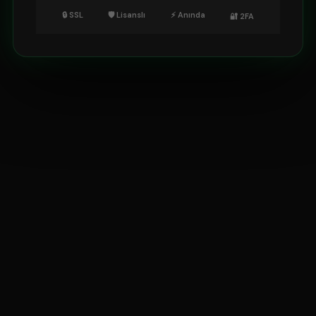
🔒 SSL
🛡️ Lisanslı
⚡ Anında
🔐 2FA